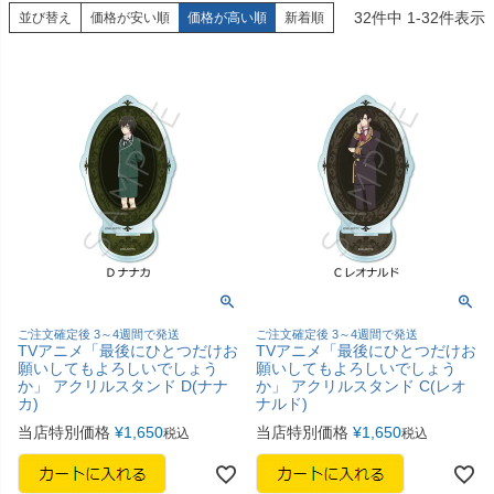
32
件中
1
-
32
件表示
並び替え
価格が安い順
価格が高い順
新着順
ご注文確定後 3～4週間で発送
ご注文確定後 3～4週間で発送
TVアニメ「最後にひとつだけお
TVアニメ「最後にひとつだけお
願いしてもよろしいでしょう
願いしてもよろしいでしょう
か」 アクリルスタンド D(ナナ
か」 アクリルスタンド C(レオ
カ)
ナルド)
当店特別価格
¥
1,650
当店特別価格
¥
1,650
税込
税込