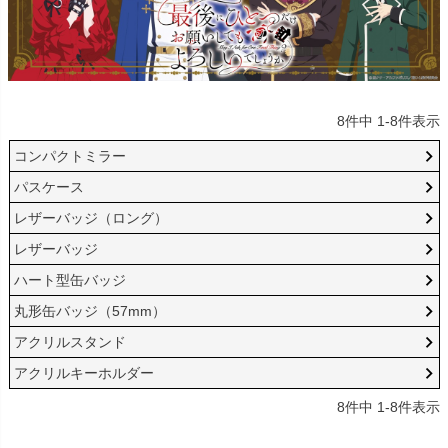
8
件中
1
-
8
件表示
コンパクトミラー
パスケース
レザーバッジ（ロング）
レザーバッジ
ハート型缶バッジ
丸形缶バッジ（57mm）
アクリルスタンド
アクリルキーホルダー
8
件中
1
-
8
件表示