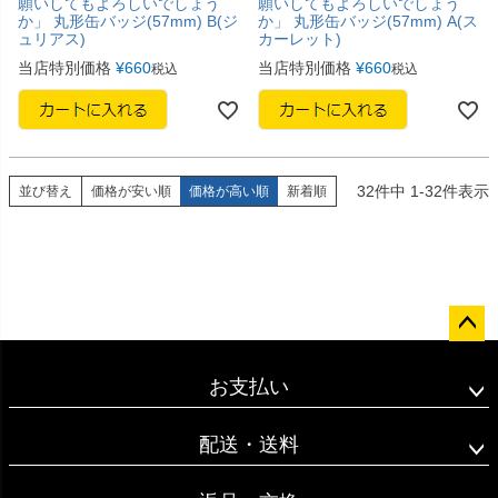
願いしてもよろしいでしょう
願いしてもよろしいでしょう
か」 丸形缶バッジ(57mm) B(ジ
か」 丸形缶バッジ(57mm) A(ス
ュリアス)
カーレット)
当店特別価格
¥
660
当店特別価格
¥
660
税込
税込
32
件中
1
-
32
件表示
並び替え
価格が安い順
価格が高い順
新着順
ペー
ジト
お支払い
ップ
へ
配送・送料