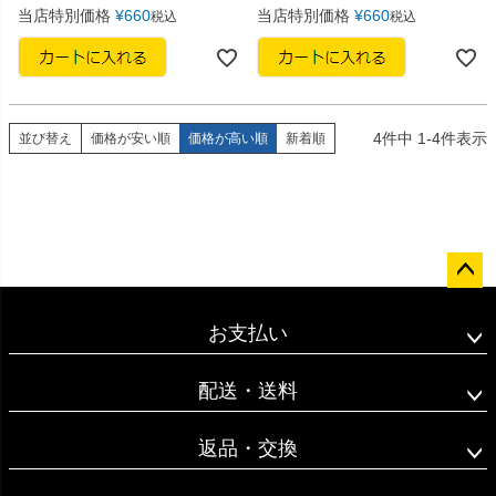
当店特別価格
¥
660
当店特別価格
¥
660
税込
税込
4
件中
1
-
4
件表示
並び替え
価格が安い順
価格が高い順
新着順
ペー
ジト
お支払い
ップ
へ
配送・送料
返品・交換