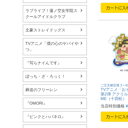
ラブライブ！蓮ノ空女学院ス
クールアイドルクラブ
文豪ストレイドッグス
TVアニメ「僕の心のヤバイや
つ」
『写らナイんです』
ぼっち・ざ・ろっく！
ご注文確定後 3～
TVアニメ「お
葬送のフリーレン
第2弾 アクリ
ME（十四松）
『OMORI』
当店特別価格
¥
『ピンクとハバネロ』