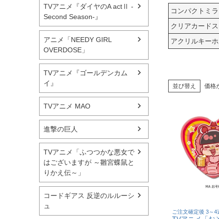
TVアニメ『ダイヤのA actⅡ -
コンパクトミラ
Second Season-』
クリアカードス
アニメ「NEEDY GIRL
アクリルキーホ
OVERDOSE」
TVアニメ『ゴールデンカム
イ』
並び替え
価格
TVアニメ MAO
進撃の巨人
TVアニメ「ふつつかな悪女で
はございますが ～雛宮蝶鼠と
りかえ伝～」
コードギアス 反逆のルルーシ
ュ
ご注文確定後 3～
TVアニメ「お