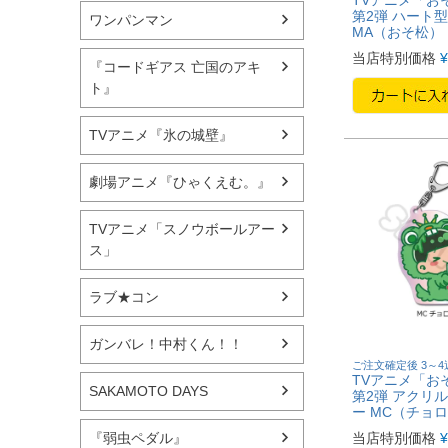
第2弾 ハート
ワンパンマン
MA（おそ松）
当店特別価格
¥
『コードギアス 亡国のアキ
ト』
TVアニメ『氷の城壁』
劇場アニメ『ひゃくえむ。』
TVアニメ「スノウボールアー
ス」
ラブ★コン
ガンバレ！中村くん！！
ご注文確定後 3～
TVアニメ「お
SAKAMOTO DAYS
第2弾 アクリ
ー MC（チョ
当店特別価格
¥
『弱虫ペダル』