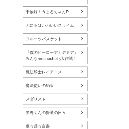
干物妹！うまるちゃんR
ぷにるはかわいいスライム
フルーツバスケット
『僕のヒーローアカデミア』
みんなmochocho化大作戦！
魔法騎士レイアース
魔法使いの約束
メダリスト
矢野くんの普通の日々
幽☆遊☆白書