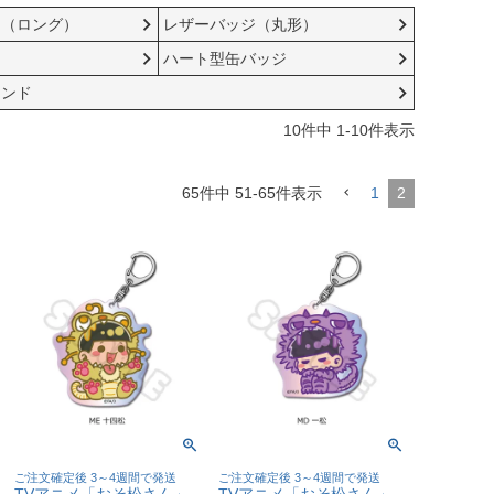
ジ（ロング）
レザーバッジ（丸形）
ジ
ハート型缶バッジ
タンド
10
件中
1
-
10
件表示
65
件中
51
-
65
件表示
1
2
ご注文確定後 3～4週間で発送
ご注文確定後 3～4週間で発送
TVアニメ「おそ松さん」
TVアニメ「おそ松さん」