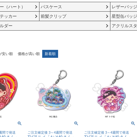
ー（ハート）
パスケース
レザーバッ
テッカー
前髪クリップ
星型缶バッ
ルダー
アクリルス
が安い順
価格が高い順
新着順
4週間で発送
ご注文確定後 3～4週間で発送
ご注文確定後 3～4週間で発送
そ松さん」
TVアニメ「おそ松さん」
TVアニメ「おそ松さん」