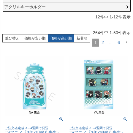
アクリルキーホルダー
12
件中
1
-
12
件表示
264
件中
1
-
50
件表示
並び替え
価格が安い順
価格が高い順
新着順
1
2
…
6
ご注文確定後 3～4週間で発送
ご注文確定後 3～4週間で発送
TVアニメ『3年Z組銀八先生』
TVアニメ『3年Z組銀八先生』