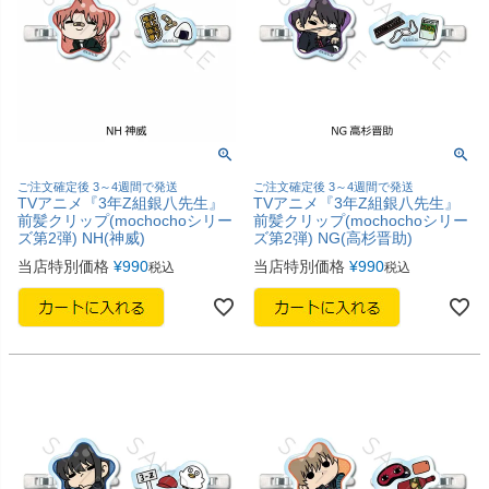
ご注文確定後 3～4週間で発送
ご注文確定後 3～4週間で発送
TVアニメ『3年Z組銀八先生』
TVアニメ『3年Z組銀八先生』
前髪クリップ(mochochoシリー
前髪クリップ(mochochoシリー
ズ第2弾) NH(神威)
ズ第2弾) NG(高杉晋助)
当店特別価格
¥
990
当店特別価格
¥
990
税込
税込