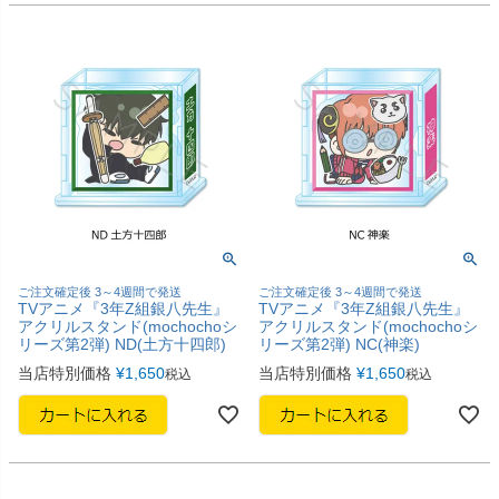
ご注文確定後 3～4週間で発送
ご注文確定後 3～4週間で発送
TVアニメ『3年Z組銀八先生』
TVアニメ『3年Z組銀八先生』
アクリルスタンド(mochochoシ
アクリルスタンド(mochochoシ
リーズ第2弾) ND(土方十四郎)
リーズ第2弾) NC(神楽)
当店特別価格
¥
1,650
当店特別価格
¥
1,650
税込
税込