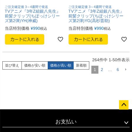
ご注文確定後 3～4週間で発送
ご注文確定後 3～4週間で発送
TVアニメ『3年Z組銀八先生』
TVアニメ『3年Z組銀八先生』
前髪クリップ(ちぽっけシリー
前髪クリップ(ちぽっけシリー
ズ第2弾)YH(神威)
ズ第2弾)YG(高杉晋助)
当店特別価格
¥
990
当店特別価格
¥
990
税込
税込
264
件中
1
-
50
件表示
並び替え
価格が安い順
価格が高い順
新着順
1
2
…
6
ペー
ジト
お支払い
ップ
へ