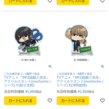
ご注文確定後 3～4週間で発送
ご注文確定後 3～4週間で発送
TVアニメ『3年Z組銀八先生』
TVアニメ『3年Z組銀八先生』
アクリルスタンド(mochochoシ
アクリルスタンド(mochochoシ
リーズ) F(桂小太郎)
リーズ) E(沖田総悟)
当店特別価格
¥
1,650
当店特別価格
¥
1,650
税込
税込