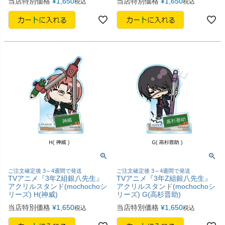
当店特別価格
¥
1,650
当店特別価格
¥
1,650
税込
税込
ご注文確定後 3～4週間で発送
ご注文確定後 3～4週間で発送
TVアニメ『3年Z組銀八先生』
TVアニメ『3年Z組銀八先生』
アクリルスタンド(mochochoシ
アクリルスタンド(mochochoシ
リーズ) H(神威)
リーズ) G(高杉晋助)
当店特別価格
¥
1,650
当店特別価格
¥
1,650
税込
税込