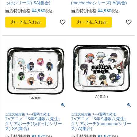
っけシリーズ) SA(集合)
(mochochoシリーズ) A(集合)
当店特別価格
¥
4,950
当店特別価格
¥
4,950
税込
税込
ご注文確定後 3～4週間で発送
ご注文確定後 3～4週間で発送
TVアニメ『3年Z組銀八先生』
TVアニメ『3年Z組銀八先生』
クリアポーチ(ちぽっけシリー
クリアポーチ(mochochoシリー
ズ) SA(集合)
ズ) A(集合)
当店特別価格
¥
1,870
当店特別価格
¥
1,870
税込
税込