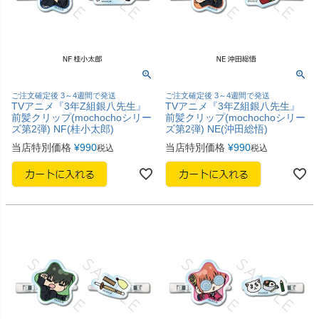
ご注文確定後 3～4週間で発送
ご注文確定後 3～4週間で発送
TVアニメ『3年Z組銀八先生』
TVアニメ『3年Z組銀八先生』
前髪クリップ(mochochoシリー
前髪クリップ(mochochoシリー
ズ第2弾) NF(桂小太郎)
ズ第2弾) NE(沖田総悟)
当店特別価格
¥
990
当店特別価格
¥
990
税込
税込