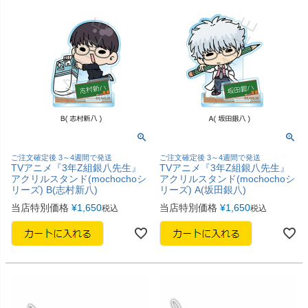
ご注文確定後 3～4週間で発送
ご注文確定後 3～4週間で発送
TVアニメ『3年Z組銀八先生』
TVアニメ『3年Z組銀八先生』
アクリルスタンド(mochochoシ
アクリルスタンド(mochochoシ
リーズ) B(志村新八)
リーズ) A(坂田銀八)
当店特別価格
¥
1,650
当店特別価格
¥
1,650
税込
税込