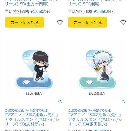
リーズ) SD(土方十四郎)
リーズ) SC(神楽)
当店特別価格
¥
1,650
当店特別価格
¥
1,650
税込
税込
ご注文確定後 3～4週間で発送
ご注文確定後 3～4週間で発送
TVアニメ『3年Z組銀八先生』
TVアニメ『3年Z組銀八先生』
アクリルスタンド(ちぽっけシ
アクリルスタンド(ちぽっけシ
リーズ) SB(志村新八)
リーズ) SA(坂田銀八)