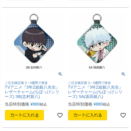
ご注文確定後 3～4週間で発送
ご注文確定後 3～4週間で発送
TVアニメ『3年Z組銀八先生』
TVアニメ『3年Z組銀八先生』
レザーチャーム(ちぽっけシリ
レザーチャーム(ちぽっけシリ
ーズ) SB(志村新八)
ーズ) SA(坂田銀八)
当店特別価格
¥
880
当店特別価格
¥
880
税込
税込