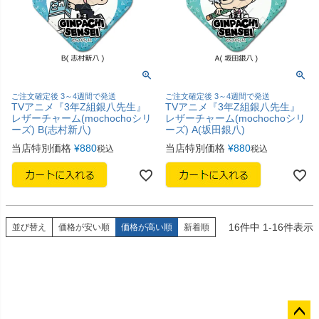
ご注文確定後 3～4週間で発送
ご注文確定後 3～4週間で発送
TVアニメ『3年Z組銀八先生』
TVアニメ『3年Z組銀八先生』
レザーチャーム(mochochoシリ
レザーチャーム(mochochoシリ
ーズ) B(志村新八)
ーズ) A(坂田銀八)
当店特別価格
¥
880
当店特別価格
¥
880
税込
税込
16
件中
1
-
16
件表示
並び替え
価格が安い順
価格が高い順
新着順