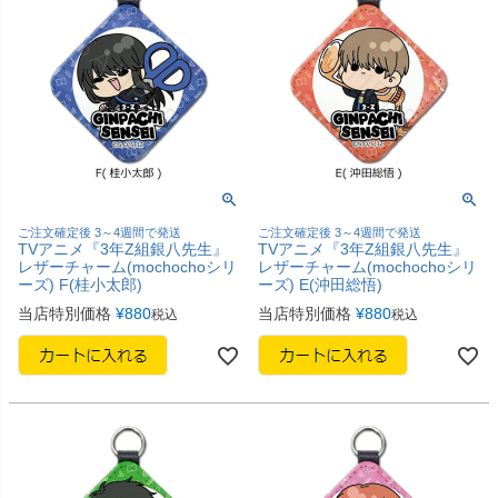
ご注文確定後 3～4週間で発送
ご注文確定後 3～4週間で発送
TVアニメ『3年Z組銀八先生』
TVアニメ『3年Z組銀八先生』
レザーチャーム(mochochoシリ
レザーチャーム(mochochoシリ
ーズ) F(桂小太郎)
ーズ) E(沖田総悟)
当店特別価格
¥
880
当店特別価格
¥
880
税込
税込