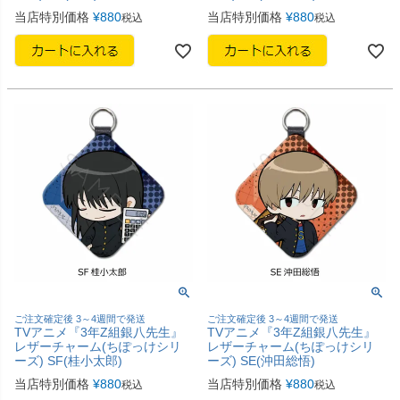
当店特別価格
¥
880
当店特別価格
¥
880
税込
税込
ご注文確定後 3～4週間で発送
ご注文確定後 3～4週間で発送
TVアニメ『3年Z組銀八先生』
TVアニメ『3年Z組銀八先生』
レザーチャーム(ちぽっけシリ
レザーチャーム(ちぽっけシリ
ーズ) SF(桂小太郎)
ーズ) SE(沖田総悟)
当店特別価格
¥
880
当店特別価格
¥
880
税込
税込