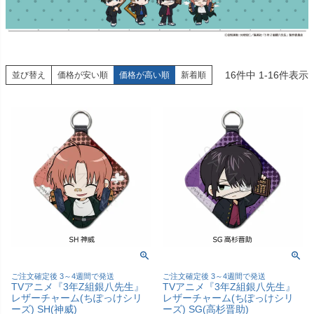
16
件中
1
-
16
件表示
並び替え
価格が安い順
価格が高い順
新着順
ご注文確定後 3～4週間で発送
ご注文確定後 3～4週間で発送
TVアニメ『3年Z組銀八先生』
TVアニメ『3年Z組銀八先生』
レザーチャーム(ちぽっけシリ
レザーチャーム(ちぽっけシリ
ーズ) SH(神威)
ーズ) SG(高杉晋助)