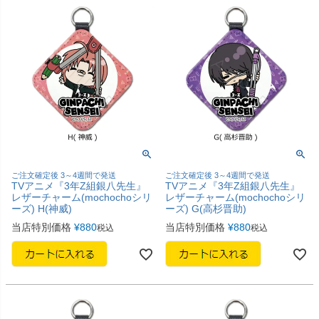
ご注文確定後 3～4週間で発送
ご注文確定後 3～4週間で発送
TVアニメ『3年Z組銀八先生』
TVアニメ『3年Z組銀八先生』
レザーチャーム(mochochoシリ
レザーチャーム(mochochoシリ
ーズ) H(神威)
ーズ) G(高杉晋助)
当店特別価格
¥
880
当店特別価格
¥
880
税込
税込