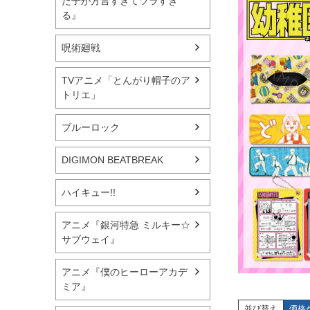
た子が方言すぎてツラすぎ
る』
呪術廻戦
TVアニメ「とんがり帽子のア
トリエ」
ブルーロック
DIGIMON BEATBREAK
ハイキュー!!
アニメ『銀河特急 ミルキー☆
サブウェイ』
アニメ『僕のヒーローアカデ
ミア』
並び替え
価格