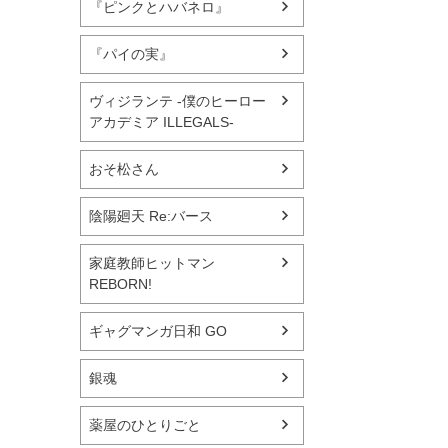
『ピンクとハバネロ』
『パイの実』
ヴィジランテ -僕のヒーロー
アカデミア ILLEGALS-
おそ松さん
陰陽廻天 Re:バース
家庭教師ヒットマン
REBORN!
ギャグマンガ日和 GO
銀魂
薬屋のひとりごと