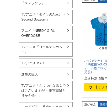
「ステラソラ」
TVアニメ『ダイヤのA actⅡ -
Second Season-』
アニメ「NEEDY GIRL
OVERDOSE」
TVアニメ『ゴールデンカム
イ』
ご注文確定後 3～
TVアニメ MAO
『幼稚園WARS
ォーム型パスケー
児服)
進撃の巨人
当店特別価格
¥
TVアニメ「ふつつかな悪女で
はございますが ～雛宮蝶鼠と
りかえ伝～」
並び替え
価格
コードギアス 反逆のルルーシ