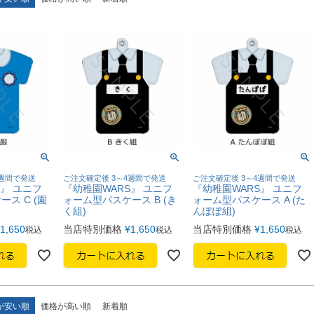
4週間で発送
ご注文確定後 3～4週間で発送
ご注文確定後 3～4週間で発送
』 ユニフ
『幼稚園WARS』 ユニフ
『幼稚園WARS』 ユニフ
ス C (園
ォーム型パスケース B (き
ォーム型パスケース A (た
く組)
んぽぽ組)
1,650
当店特別価格
¥
1,650
当店特別価格
¥
1,650
税込
税込
税込
が安い順
価格が高い順
新着順