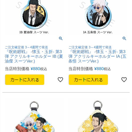
ご注文確定後 3～4週間で発送
ご注文確定後 3～4週間で発送
『呪術廻戦』 -懐玉・玉折- 第3
『呪術廻戦』 -懐玉・玉折- 第3
弾 アクリルキーホルダー IB (夏
弾 アクリルキーホルダー IA (五
油傑 スーツVer.)
条悟 スーツVer.)
当店特別価格
¥
880
当店特別価格
¥
880
税込
税込