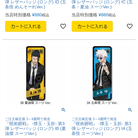
弾 レザーバッジ (ロング) ID (五
弾 レザーバッジ (ロング) IC (五
条悟 めんそーれVer.)
条・夏油 スーツVer.)
当店特別価格
¥
880
当店特別価格
¥
880
税込
税込
ご注文確定後 3～4週間で発送
ご注文確定後 3～4週間で発送
『呪術廻戦』 -懐玉・玉折- 第3
『呪術廻戦』 -懐玉・玉折- 第3
弾 レザーバッジ (ロング) IB (夏
弾 レザーバッジ (ロング) IA (五
油傑 スーツVer.)
条悟 スーツVer.)