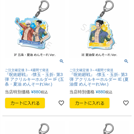
ご注文確定後 3～4週間で発送
ご注文確定後 3～4週間で発送
『呪術廻戦』 -懐玉・玉折- 第3
『呪術廻戦』 -懐玉・玉折- 第3
弾 アクリルキーホルダー IF (五
弾 アクリルキーホルダー IE (夏
条・夏油 めんそーれVer.)
油傑 めんそーれVer.)
当店特別価格
¥
880
当店特別価格
¥
880
税込
税込