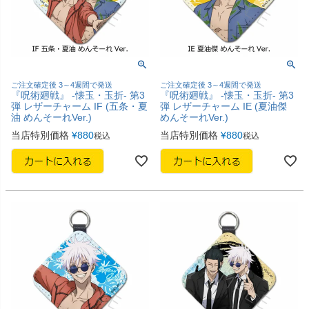
ご注文確定後 3～4週間で発送
ご注文確定後 3～4週間で発送
『呪術廻戦』 -懐玉・玉折- 第3
『呪術廻戦』 -懐玉・玉折- 第3
弾 レザーチャーム IF (五条・夏
弾 レザーチャーム IE (夏油傑
油 めんそーれVer.)
めんそーれVer.)
当店特別価格
¥
880
当店特別価格
¥
880
税込
税込