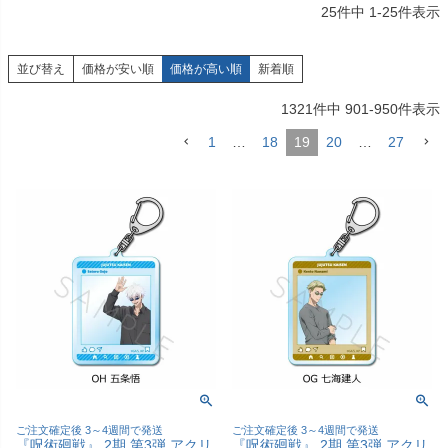
25
件中
1
-
25
件表示
並び替え
価格が安い順
価格が高い順
新着順
1321
件中
901
-
950
件表示
1
…
18
19
20
…
27
ご注文確定後 3～4週間で発送
ご注文確定後 3～4週間で発送
『呪術廻戦』 2期 第3弾 アクリ
『呪術廻戦』 2期 第3弾 アクリ