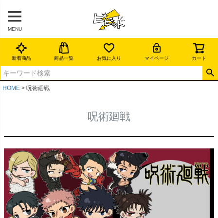
MENU
新着商品
商品一覧
お気に入り
マイページ
カート
HOME
呪術廻戦
呪術廻戦