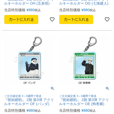
ルキーホルダー OH (五条悟)
ルキーホルダー OG (七海建人)
当店特別価格
¥
880
当店特別価格
¥
880
税込
税込
ご注文確定後 3～4週間で発送
ご注文確定後 3～4週間で発送
『呪術廻戦』 2期 第3弾 アクリ
『呪術廻戦』 2期 第3弾 アクリ
ルキーホルダー OF (パンダ)
ルキーホルダー OE (狗巻棘)
当店特別価格
¥
880
当店特別価格
¥
880
税込
税込