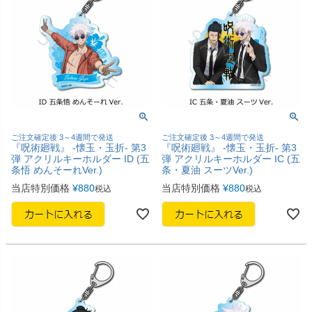
ご注文確定後 3～4週間で発送
ご注文確定後 3～4週間で発送
『呪術廻戦』 -懐玉・玉折- 第3
『呪術廻戦』 -懐玉・玉折- 第3
弾 アクリルキーホルダー ID (五
弾 アクリルキーホルダー IC (五
条悟 めんそーれVer.)
条・夏油 スーツVer.)
当店特別価格
¥
880
当店特別価格
¥
880
税込
税込