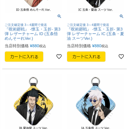
ご注文確定後 3～4週間で発送
ご注文確定後 3～4週間で発送
『呪術廻戦』 -懐玉・玉折- 第3
『呪術廻戦』 -懐玉・玉折- 第3
弾 レザーチャーム ID (五条悟
弾 レザーチャーム IC (五条・夏
めんそーれVer.)
油 スーツVer.)
当店特別価格
¥
880
当店特別価格
¥
880
税込
税込