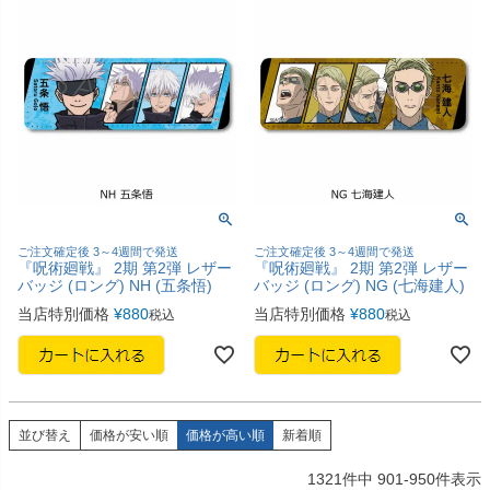
ご注文確定後 3～4週間で発送
ご注文確定後 3～4週間で発送
『呪術廻戦』 2期 第2弾 レザー
『呪術廻戦』 2期 第2弾 レザー
バッジ (ロング) NH (五条悟)
バッジ (ロング) NG (七海建人)
当店特別価格
¥
880
当店特別価格
¥
880
税込
税込
並び替え
価格が安い順
価格が高い順
新着順
1321
件中
901
-
950
件表示