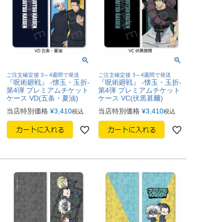
ご注文確定後 3～4週間で発送
ご注文確定後 3～4週間で発送
『呪術廻戦』 -懐玉・玉折-
『呪術廻戦』 -懐玉・玉折-
第4弾 プレミアムチケット
第4弾 プレミアムチケット
ケース VD(五条・夏油)
ケース VC(伏黒甚爾)
当店特別価格
¥
3,410
当店特別価格
¥
3,410
税込
税込