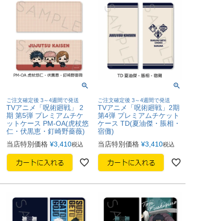
ご注文確定後 3～4週間で発送
ご注文確定後 3～4週間で発送
TVアニメ「呪術廻戦」 2
TVアニメ「呪術廻戦」2期
期 第5弾 プレミアムチケ
第4弾 プレミアムチケット
ットケース PM-OA(虎杖悠
ケース TD(夏油傑・脹相・
仁・伏黒恵・釘崎野薔薇)
宿儺)
当店特別価格
¥
3,410
当店特別価格
¥
3,410
税込
税込