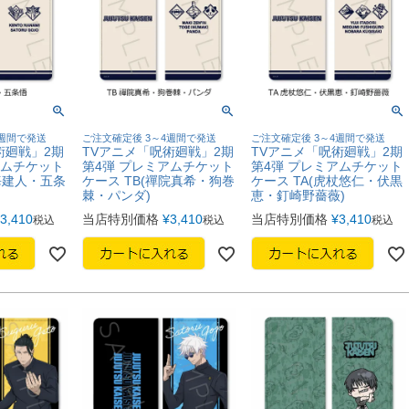
4週間で発送
ご注文確定後 3～4週間で発送
ご注文確定後 3～4週間で発送
術廻戦」2期
TVアニメ「呪術廻戦」2期
TVアニメ「呪術廻戦」2期
アムチケット
第4弾 プレミアムチケット
第4弾 プレミアムチケット
海建人・五条
ケース TB(禪院真希・狗巻
ケース TA(虎杖悠仁・伏黒
棘・パンダ)
恵・釘崎野薔薇)
3,410
当店特別価格
¥
3,410
当店特別価格
¥
3,410
税込
税込
税込