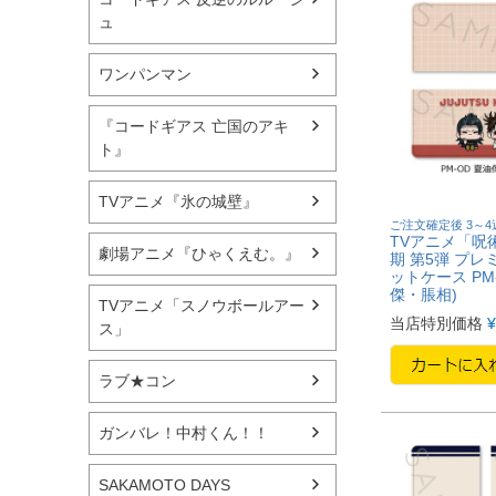
ュ
ワンパンマン
『コードギアス 亡国のアキ
ト』
TVアニメ『氷の城壁』
ご注文確定後 3～
TVアニメ「呪術
劇場アニメ『ひゃくえむ。』
期 第5弾 プレ
ットケース PM
傑・脹相)
TVアニメ「スノウボールアー
当店特別価格
¥
ス」
ラブ★コン
ガンバレ！中村くん！！
SAKAMOTO DAYS