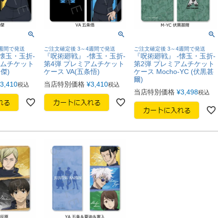
4週間で発送
ご注文確定後 3～4週間で発送
ご注文確定後 3～4週間で発送
懐玉・玉折-
『呪術廻戦』 -懐玉・玉折-
『呪術廻戦』 -懐玉・玉折-
アムチケット
第4弾 プレミアムチケット
第2弾 プレミアムチケット
傑)
ケース VA(五条悟)
ケース Mocho-YC (伏黒甚
爾)
3,410
当店特別価格
¥
3,410
税込
税込
当店特別価格
¥
3,498
税込