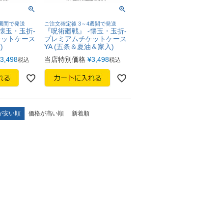
4週間で発送
ご注文確定後 3～4週間で発送
懐玉・玉折-
『呪術廻戦』 -懐玉・玉折-
ケットケース
プレミアムチケットケース
)
YA (五条＆夏油＆家入)
3,498
当店特別価格
¥
3,498
税込
税込
が安い順
価格が高い順
新着順