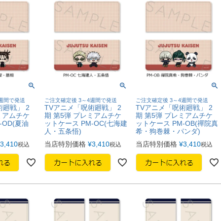
4週間で発送
ご注文確定後 3～4週間で発送
ご注文確定後 3～4週間で発送
廻戦」 2
TVアニメ「呪術廻戦」 2
TVアニメ「呪術廻戦」 2
ミアムチケ
期 第5弾 プレミアムチケ
期 第5弾 プレミアムチケ
-OD(夏油
ットケース PM-OC(七海建
ットケース PM-OB(禪院真
人・五条悟)
希・狗巻棘・パンダ)
3,410
当店特別価格
¥
3,410
当店特別価格
¥
3,410
税込
税込
税込