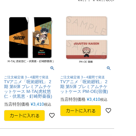
ご注文確定後 3～4週間で発送
ご注文確定後 3～4週間で発送
TVアニメ「呪術廻戦」 2
TVアニメ「呪術廻戦」 2
期 第6弾 プレミアムチケ
期 第5弾 プレミアムチケ
ットケース M-TA(虎杖悠
ットケース PM-OE(宿儺)
仁・伏黒恵・釘崎野薔薇)
当店特別価格
¥
3,410
税込
当店特別価格
¥
3,410
税込