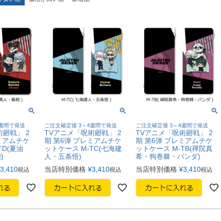
4週間で発送
ご注文確定後 3～4週間で発送
ご注文確定後 3～4週間で発送
廻戦」 2
TVアニメ「呪術廻戦」 2
TVアニメ「呪術廻戦」 2
ミアムチケ
期 第6弾 プレミアムチケ
期 第6弾 プレミアムチケ
TD(夏油
ットケース M-TC(七海建
ットケース M-TB(禪院真
)
人・五条悟)
希・狗巻棘・パンダ)
3,410
当店特別価格
¥
3,410
当店特別価格
¥
3,410
税込
税込
税込