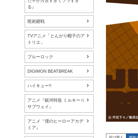
た子が方言すぎてツラすぎ
る』
呪術廻戦
TVアニメ「とんがり帽子のア
トリエ」
ブルーロック
DIGIMON BEATBREAK
ハイキュー!!
アニメ『銀河特急 ミルキー☆
サブウェイ』
アニメ『僕のヒーローアカデ
ミア』
並び替え
価格