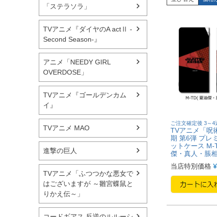
「ステラソラ」
TVアニメ『ダイヤのA actⅡ -
Second Season-』
アニメ「NEEDY GIRL
OVERDOSE」
TVアニメ『ゴールデンカム
イ』
ご注文確定後 3～
TVアニメ MAO
TVアニメ「呪術
期 第6弾 プレ
ットケース M-
進撃の巨人
傑・真人・脹相
当店特別価格
¥
TVアニメ「ふつつかな悪女で
はございますが ～雛宮蝶鼠と
りかえ伝～」
コードギアス 反逆のルルーシ