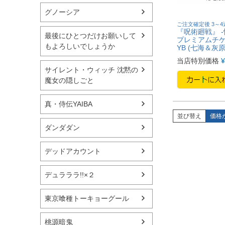
グノーシア
ご注文確定後 3～
『呪術廻戦』 -
最後にひとつだけお願いして
プレミアムチ
もよろしいでしょうか
YB (七海＆灰原
当店特別価格
¥
サイレント・ウィッチ 沈黙の
魔女の隠しごと
真・侍伝YAIBA
並び替え
価格
ダンダダン
デッドアカウント
デュラララ!!×２
東京喰種トーキョーグール
桃源暗鬼