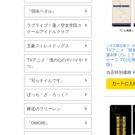
『弱虫ペダル』
ラブライブ！蓮ノ空女学院ス
クールアイドルクラブ
文豪ストレイドッグス
ご注文確定後 3～
TVアニメ「呪
第4弾 プレミ
ケース TC(七
TVアニメ「僕の心のヤバイや
悟)
つ」
当店特別価格
¥
『写らナイんです』
ぼっち・ざ・ろっく！
葬送のフリーレン
『OMORI』