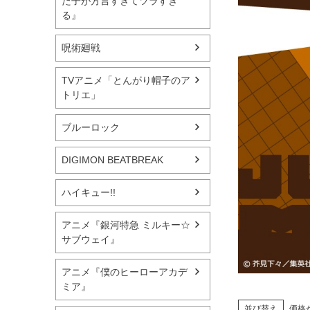
た子が方言すぎてツラすぎ
る』
呪術廻戦
TVアニメ「とんがり帽子のア
トリエ」
ブルーロック
DIGIMON BEATBREAK
ハイキュー!!
アニメ『銀河特急 ミルキー☆
サブウェイ』
アニメ『僕のヒーローアカデ
ミア』
並び替え
価格