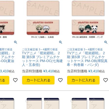
4週間で発送
ご注文確定後 3～4週間で発送
ご注文確定後 3～4週間で発送
廻戦」 2
TVアニメ「呪術廻戦」 2
TVアニメ「呪術廻戦」 2
ミアムチケ
期 第5弾 プレミアムチケ
期 第5弾 プレミアムチケ
-OD(夏油
ットケース PM-OC(七海建
ットケース PM-OB(禪院真
人・五条悟)
希・狗巻棘・パンダ)
3,410
当店特別価格
¥
3,410
当店特別価格
¥
3,410
税込
税込
税込