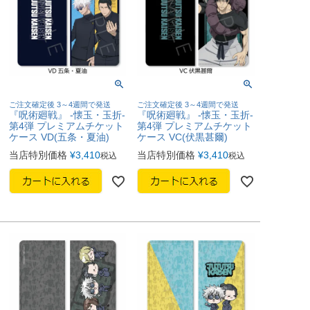
ご注文確定後 3～4週間で発送
ご注文確定後 3～4週間で発送
『呪術廻戦』 -懐玉・玉折-
『呪術廻戦』 -懐玉・玉折-
第4弾 プレミアムチケット
第4弾 プレミアムチケット
ケース VD(五条・夏油)
ケース VC(伏黒甚爾)
当店特別価格
¥
3,410
当店特別価格
¥
3,410
税込
税込