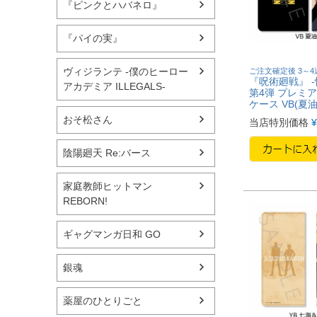
『ピンクとハバネロ』
『パイの実』
ヴィジランテ -僕のヒーロー
ご注文確定後 3～
『呪術廻戦』 -
アカデミア ILLEGALS-
第4弾 プレミ
ケース VB(夏油
おそ松さん
当店特別価格
¥
陰陽廻天 Re:バース
家庭教師ヒットマン
REBORN!
ギャグマンガ日和 GO
銀魂
薬屋のひとりごと