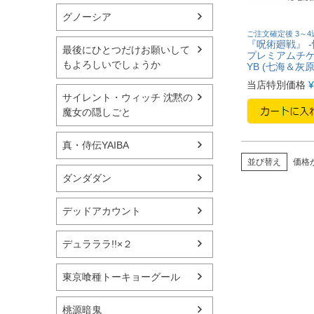
グノーシア
ご注文確定後 3～
『呪術廻戦』 -
最後にひとつだけお願いして
プレミアムチ
もよろしいでしょうか
YB (七海＆灰原
当店特別価格
¥
サイレント・ウィッチ 沈黙の
魔女の隠しごと
真・侍伝YAIBA
並び替え
価格
ダンダダン
デッドアカウント
デュラララ!!×２
東京喰種トーキョーグール
桃源暗鬼