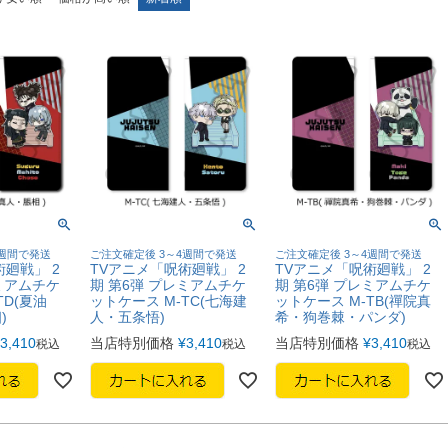
4週間で発送
ご注文確定後 3～4週間で発送
ご注文確定後 3～4週間で発送
廻戦」 2
TVアニメ「呪術廻戦」 2
TVアニメ「呪術廻戦」 2
ミアムチケ
期 第6弾 プレミアムチケ
期 第6弾 プレミアムチケ
TD(夏油
ットケース M-TC(七海建
ットケース M-TB(禪院真
)
人・五条悟)
希・狗巻棘・パンダ)
3,410
当店特別価格
¥
3,410
当店特別価格
¥
3,410
税込
税込
税込