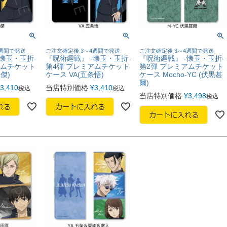
4週間で発送
ご注文確定後 3～4週間で発送
ご注文確定後 3～4週間で発送
懐玉・玉折-
『呪術廻戦』 -懐玉・玉折-
『呪術廻戦』 -懐玉・玉折-
アムチケット
第4弾 プレミアムチケット
第2弾 プレミアムチケット
傑)
ケース VA(五条悟)
ケース Mocho-YC (伏黒甚
爾)
3,410
当店特別価格
¥
3,410
税込
税込
当店特別価格
¥
3,498
税込