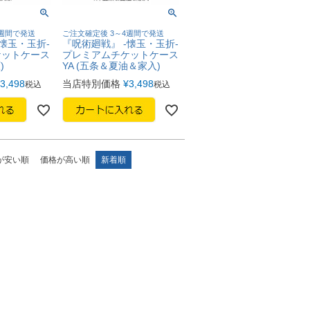
4週間で発送
ご注文確定後 3～4週間で発送
懐玉・玉折-
『呪術廻戦』 -懐玉・玉折-
ケットケース
プレミアムチケットケース
)
YA (五条＆夏油＆家入)
3,498
当店特別価格
¥
3,498
税込
税込
が安い順
価格が高い順
新着順