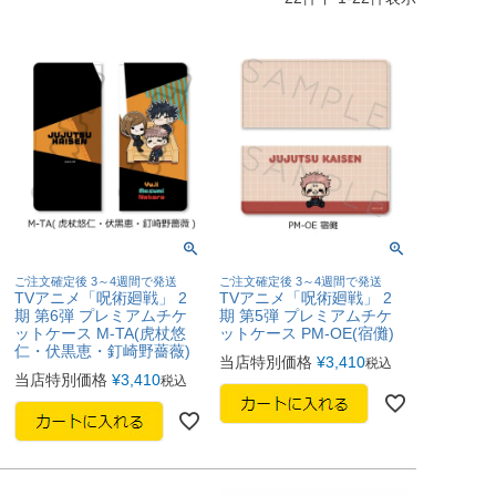
ご注文確定後 3～4週間で発送
ご注文確定後 3～4週間で発送
TVアニメ「呪術廻戦」 2
TVアニメ「呪術廻戦」 2
期 第6弾 プレミアムチケ
期 第5弾 プレミアムチケ
ットケース M-TA(虎杖悠
ットケース PM-OE(宿儺)
仁・伏黒恵・釘崎野薔薇)
当店特別価格
¥
3,410
税込
当店特別価格
¥
3,410
税込