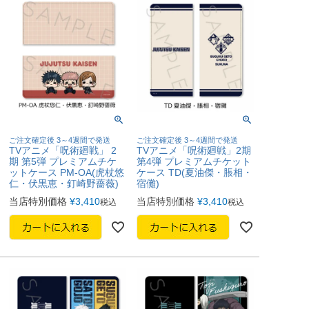
ご注文確定後 3～4週間で発送
ご注文確定後 3～4週間で発送
TVアニメ「呪術廻戦」 2
TVアニメ「呪術廻戦」2期
期 第5弾 プレミアムチケ
第4弾 プレミアムチケット
ットケース PM-OA(虎杖悠
ケース TD(夏油傑・脹相・
仁・伏黒恵・釘崎野薔薇)
宿儺)
当店特別価格
¥
3,410
当店特別価格
¥
3,410
税込
税込