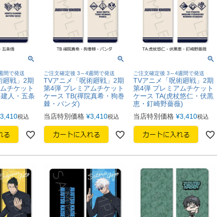
4週間で発送
ご注文確定後 3～4週間で発送
ご注文確定後 3～4週間で発送
術廻戦」2期
TVアニメ「呪術廻戦」2期
TVアニメ「呪術廻戦」2期
アムチケット
第4弾 プレミアムチケット
第4弾 プレミアムチケット
海建人・五条
ケース TB(禪院真希・狗巻
ケース TA(虎杖悠仁・伏黒
棘・パンダ)
恵・釘崎野薔薇)
3,410
当店特別価格
¥
3,410
当店特別価格
¥
3,410
税込
税込
税込