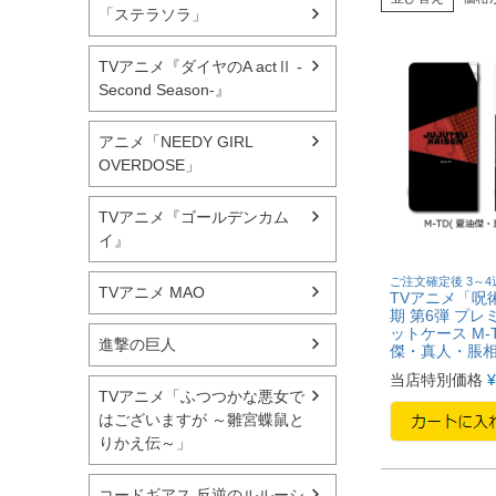
「ステラソラ」
TVアニメ『ダイヤのA actⅡ -
Second Season-』
アニメ「NEEDY GIRL
OVERDOSE」
TVアニメ『ゴールデンカム
イ』
ご注文確定後 3～
TVアニメ MAO
TVアニメ「呪術
期 第6弾 プレ
ットケース M-
進撃の巨人
傑・真人・脹相
当店特別価格
¥
TVアニメ「ふつつかな悪女で
はございますが ～雛宮蝶鼠と
りかえ伝～」
コードギアス 反逆のルルーシ