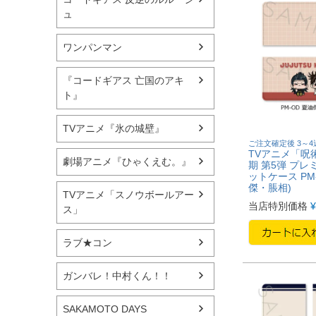
ュ
ワンパンマン
『コードギアス 亡国のアキ
ト』
TVアニメ『氷の城壁』
ご注文確定後 3～
TVアニメ「呪術
劇場アニメ『ひゃくえむ。』
期 第5弾 プレ
ットケース PM
傑・脹相)
TVアニメ「スノウボールアー
当店特別価格
¥
ス」
ラブ★コン
ガンバレ！中村くん！！
SAKAMOTO DAYS