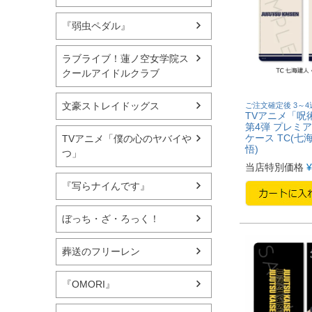
『弱虫ペダル』
ラブライブ！蓮ノ空女学院ス
クールアイドルクラブ
文豪ストレイドッグス
ご注文確定後 3～
TVアニメ「呪
第4弾 プレミ
ケース TC(七
TVアニメ「僕の心のヤバイや
悟)
つ」
当店特別価格
¥
『写らナイんです』
ぼっち・ざ・ろっく！
葬送のフリーレン
『OMORI』