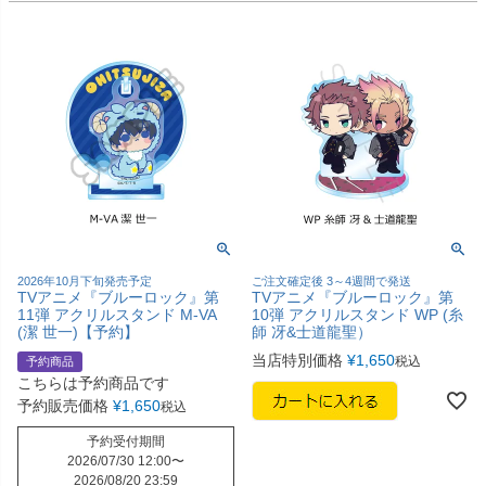
2026年10月下旬発売予定
ご注文確定後 3～4週間で発送
TVアニメ『ブルーロック』第
TVアニメ『ブルーロック』第
11弾 アクリルスタンド M-VA
10弾 アクリルスタンド WP (糸
(潔 世一)【予約】
師 冴&士道龍聖）
当店特別価格
¥
1,650
税込
予約商品
こちらは予約商品です
予約販売価格
¥
1,650
税込
予約受付期間
2026/07/30 12:00
〜
2026/08/20 23:59