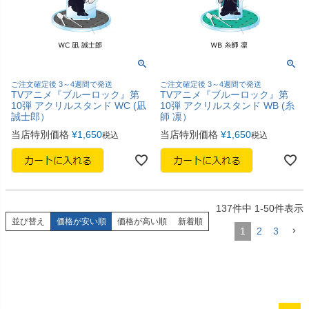
ご注文確定後 3～4週間で発送
ご注文確定後 3～4週間で発送
TVアニメ『ブルーロック』第
TVアニメ『ブルーロック』第
10弾 アクリルスタンド WC (凪
10弾 アクリルスタンド WB (糸
誠士郎）
師 凛）
当店特別価格
¥
1,650
当店特別価格
¥
1,650
税込
税込
137
件中
1
-
50
件表示
並び替え
価格が安い順
価格が高い順
新着順
1
2
3