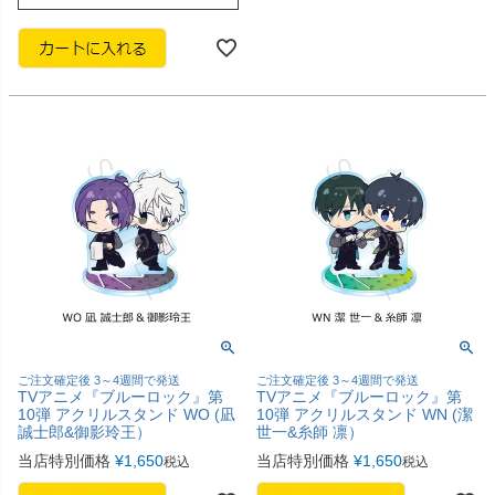
ご注文確定後 3～4週間で発送
ご注文確定後 3～4週間で発送
TVアニメ『ブルーロック』第
TVアニメ『ブルーロック』第
10弾 アクリルスタンド WO (凪
10弾 アクリルスタンド WN (潔
誠士郎&御影玲王）
世一&糸師 凛）
当店特別価格
¥
1,650
当店特別価格
¥
1,650
税込
税込