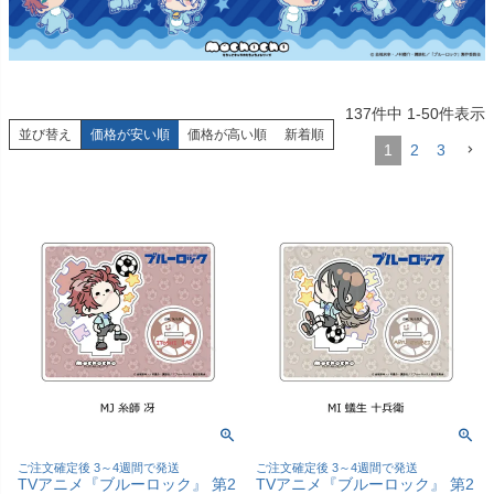
137
件中
1
-
50
件表示
並び替え
価格が安い順
価格が高い順
新着順
1
2
3
ご注文確定後 3～4週間で発送
ご注文確定後 3～4週間で発送
TVアニメ『ブルーロック』 第2
TVアニメ『ブルーロック』 第2