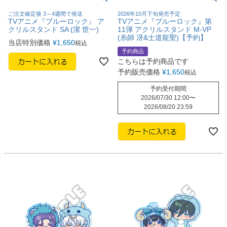
ご注文確定後 3～4週間で発送
2026年10月下旬発売予定
TVアニメ『ブルーロック』 ア
TVアニメ『ブルーロック』第
クリルスタンド SA (潔 世一)
11弾 アクリルスタンド M-VP
(糸師 冴&士道龍聖)【予約】
当店特別価格
¥
1,650
税込
予約商品
こちらは予約商品です
予約販売価格
¥
1,650
税込
予約受付期間
2026/07/30 12:00
〜
2026/08/20 23:59